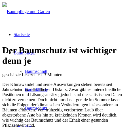
Startseite
Der Baumschutz ist wichtiger
Baumpflege
denn je
Baumschnitt
geschätzte Lesezeit ca. 3 Minuten
Der Klimawandel und seine Auswirkungen stehen bereits seit
Jahrzehnten im öffentlichen Diskurs. Zwar gibt es unterschiedliche
Baumfällung
Positionen und Lösungsansätze, jedoch sind die statistischen Daten
nicht zu verneinen. Doch nicht nur das – gerade im Sommer lassen
sich die Folgen der klimatischen Veränderungen insbesondere an
Baumschutz
Bäumen erblicken. Von frühzeitig verdorrtem Laub über
abgestorbene Äste bis hin zu kränkelnden Kronen wird deutlich,
wie wichtig der Baumschutz und der Erhalt einer gesunden
Pflanzenwelt sind.
Gartenbau