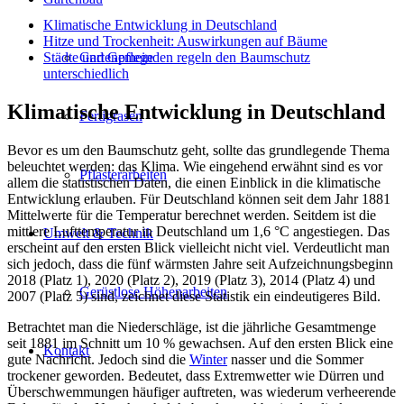
Klimatische Entwicklung in Deutschland
Hitze und Trockenheit: Auswirkungen auf Bäume
Städte und Gemeinden regeln den Baumschutz
Gartenpflege
unterschiedlich
Klimatische Entwicklung in Deutschland
Fertigrasen
Bevor es um den Baumschutz geht, sollte das grundlegende Thema
beleuchtet werden: das Klima. Wie eingehend erwähnt sind es vor
Pflasterarbeiten
allem die statistischen Daten, die einen Einblick in die klimatische
Entwicklung erlauben. Für Deutschland können seit dem Jahr 1881
Mittelwerte für die Temperatur berechnet werden. Seitdem ist die
mittlere Lufttemperatur in Deutschland um 1,6 °C angestiegen. Das
Umwelt & Technik
erscheint auf den ersten Blick vielleicht nicht viel. Verdeutlicht man
sich jedoch, dass die fünf wärmsten Jahre seit Aufzeichnungsbeginn
2018 (Platz 1), 2020 (Platz 2), 2019 (Platz 3), 2014 (Platz 4) und
Gerüstlose Höhenarbeiten
2007 (Platz 5) sind, zeichnet diese Statistik ein eindeutigeres Bild.
Betrachtet man die Niederschläge, ist die jährliche Gesamtmenge
seit 1881 im Schnitt um 10 % gewachsen. Auf den ersten Blick eine
Kontakt
gute Nachricht. Jedoch sind die
Winter
nasser und die Sommer
trockener geworden. Bedeutet, dass Extremwetter wie Dürren und
Überschwemmungen häufiger auftreten, was wiederum verheerende