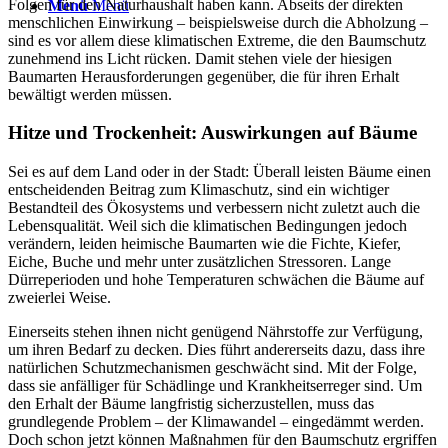
Folgen für den Naturhaushalt haben kann. Abseits der direkten
Menü
Menü
menschlichen Einwirkung – beispielsweise durch die Abholzung –
sind es vor allem diese klimatischen Extreme, die den Baumschutz
zunehmend ins Licht rücken. Damit stehen viele der hiesigen
Baumarten Herausforderungen gegenüber, die für ihren Erhalt
bewältigt werden müssen.
Hitze und Trockenheit: Auswirkungen auf Bäume
Sei es auf dem Land oder in der Stadt: Überall leisten Bäume einen
entscheidenden Beitrag zum Klimaschutz, sind ein wichtiger
Bestandteil des Ökosystems und verbessern nicht zuletzt auch die
Lebensqualität. Weil sich die klimatischen Bedingungen jedoch
verändern, leiden heimische Baumarten wie die Fichte, Kiefer,
Eiche, Buche und mehr unter zusätzlichen Stressoren. Lange
Dürreperioden und hohe Temperaturen schwächen die Bäume auf
zweierlei Weise.
Einerseits stehen ihnen nicht genügend Nährstoffe zur Verfügung,
um ihren Bedarf zu decken. Dies führt andererseits dazu, dass ihre
natürlichen Schutzmechanismen geschwächt sind. Mit der Folge,
dass sie anfälliger für Schädlinge und Krankheitserreger sind. Um
den Erhalt der Bäume langfristig sicherzustellen, muss das
grundlegende Problem – der Klimawandel – eingedämmt werden.
Doch schon jetzt können Maßnahmen für den Baumschutz ergriffen